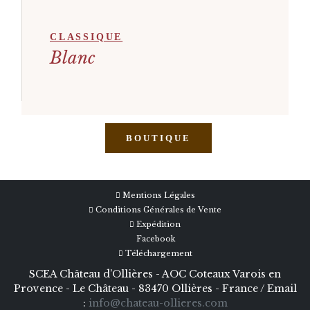
CLASSIQUE
Blanc
BOUTIQUE
Mentions Légales
Conditions Générales de Vente
Expédition
Facebook
Téléchargement
SCEA Château d’Ollières - AOC Coteaux Varois en
Provence - Le Château - 83470 Ollières - France / Email
:
info@chateau-ollieres.com