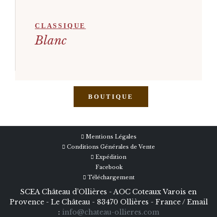
CLASSIQUE
Blanc
BOUTIQUE
Mentions Légales
Conditions Générales de Vente
Expédition
Facebook
Téléchargement
SCEA Château d’Ollières - AOC Coteaux Varois en
Provence - Le Château - 83470 Ollières - France / Email
:
info@chateau-ollieres.com