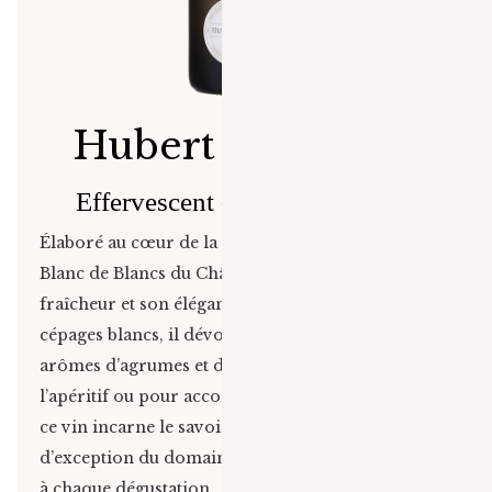
Hubert d’Ollières
Effervescent - Blanc de Blancs
Élaboré au cœur de la Provence, le vin mousseux
Blanc de Blancs du Château d’Ollières séduit par sa
fraîcheur et son élégance. Issu exclusivement de
cépages blancs, il dévoile une fine bulle, des
arômes d’agrumes et de fleurs blanches. Idéal à
l’apéritif ou pour accompagner des mets délicats,
ce vin incarne le savoir-faire et le terroir
d’exception du domaine. Un instant raffiné et festif
à chaque dégustation.