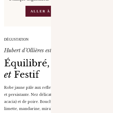
ALLER À LA BOUTIQUE
DÉGUSTATION
Hubert d’Ollières est…
Équilibré, Joyeux
et
Festif
Robe jaune pâle aux reflets or blanc, effervescence fine
et persistante. Nez délicat de fleurs blanches (aubépine,
acacia) et de poire. Bouche fraîche et vive sur le citron
limette, mandarine, mirabelle et nectarine. Finale