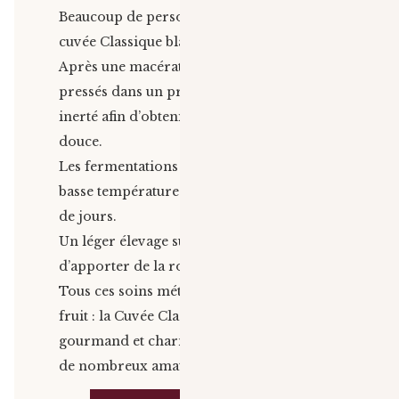
Beaucoup de personnalité pour cette
cuvée Classique blanc !
Après une macération, les raisins sont
pressés dans un pressoir pneumatique
inerté afin d’obtenir une extraction très
douce.
Les fermentations se déroulent en cuve, à
basse température pendant une quinzaine
de jours.
Un léger élevage sur lies est effectué afin
d’apporter de la rondeur au vin.
Tous ces soins méticuleux portent leur
fruit : la Cuvée Classique est un vin
gourmand et charmeur qui saura séduire
de nombreux amateurs.