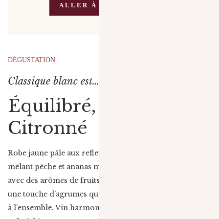
ALLER À LA BOUTIQUE
DÉGUSTATION
Classique blanc est…
Équilibré, Fin et
Citronné
Robe jaune pâle aux reflets or blanc. Nez expressif
mêlant pêche et ananas mûr. Attaque ronde en bouche,
avec des arômes de fruits jaunes. Finale marquée par
une touche d’agrumes qui apporte fraîcheur et équilibre
à l’ensemble. Vin harmonieux, à la fois fruité et