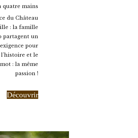
à quatre mains
nce du Château
lle : la famille
o partagent un
 exigence pour
’histoire et le
 mot : la même
passion !
Découvrir