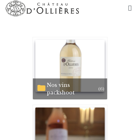
Nos vins
(6)
packshoot