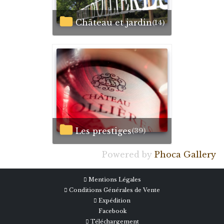
Château et jardin
(14)
Les prestiges
(39)
Powered by
Phoca Gallery
Mentions Légales
Conditions Générales de Vente
Expédition
Facebook
Téléchargement