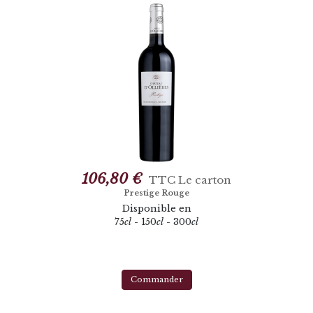
106,80 €
TTC
Le carton
Prestige Rouge
Disponible en
75
cl
- 150
cl
- 300
cl
Commander