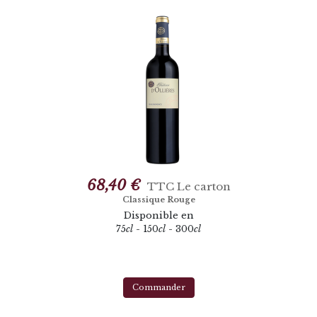
68,40 €
TTC
Le carton
Classique Rouge
Disponible en
75
cl
- 150
cl
- 300
cl
Commander