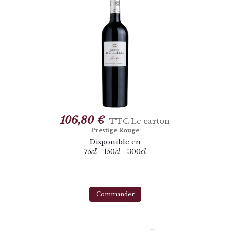
106,80 €
TTC
Le carton
Prestige Rouge
Disponible en
75
cl
- 150
cl
- 300
cl
Commander