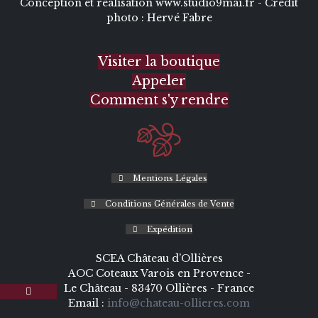
Conception et réalisation
www.studio9mai.fr -
Crédit
photo :
Hervé Fabre
Visiter la boutique
Appeler
Comment s'y rendre
Mentions Légales
Conditions Générales de Vente
Expédition
SCEA Château d’Ollières
AOC Coteaux Varois en Provence -
Le Château - 83470 Ollières - France
Email :
info@chateau-ollieres.com