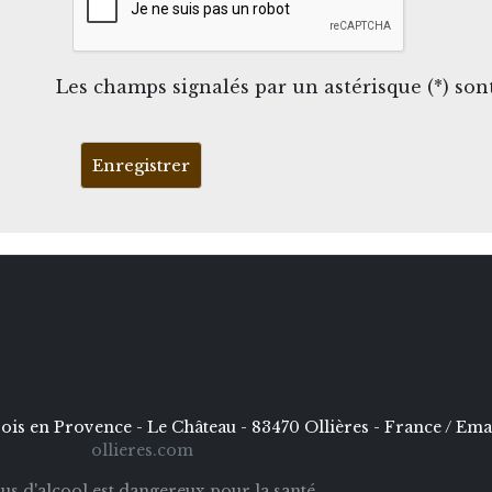
Les champs signalés par un astérisque (*) sont
Enregistrer
is en Provence - Le Château - 83470 Ollières - France / Emai
ollieres.com
bus d'alcool est dangereux pour la santé