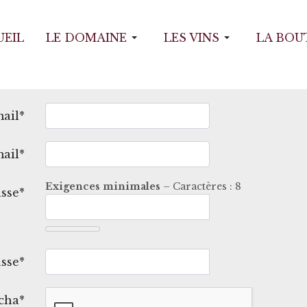
UEIL
LE DOMAINE
LES VINS
LA BOU
ail*
ail*
Exigences minimales
– Caractères : 8
sse*
sse*
cha*