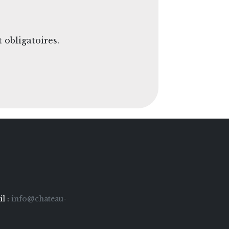
 obligatoires.
l :
info@chateau-