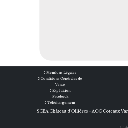
Mentions Légales
Conditions Générales de
Vente
Expédition
Facebook
Téléchargement
SCEA Château d’Ollières - AOC Coteaux Varo
L'a