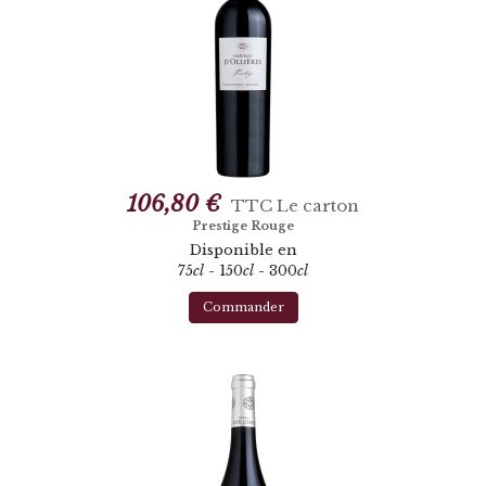
106,80 €
TTC
Le carton
Prestige Rouge
Disponible en
75
cl
- 150
cl
- 300
cl
Commander